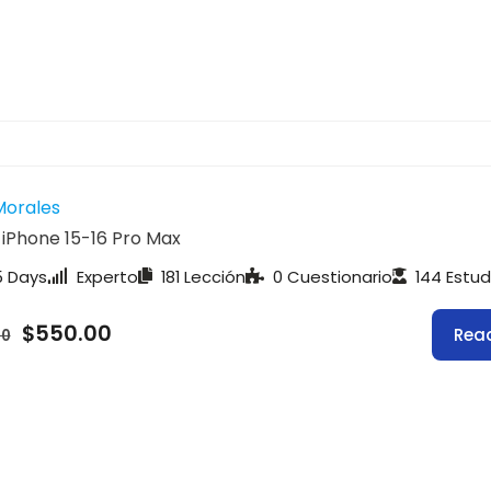
Morales
 iPhone 15-16 Pro Max
 Days
Experto
181 Lección
0 Cuestionario
144 Estud
$550.00
Rea
00