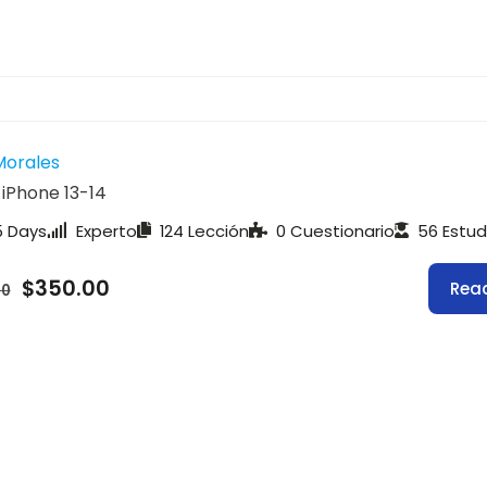
Morales
 iPhone 13-14
 Days
Experto
124 Lección
0 Cuestionario
56 Estud
$350.00
Rea
00