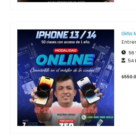
Giño 
Entren
56
54 
$550.