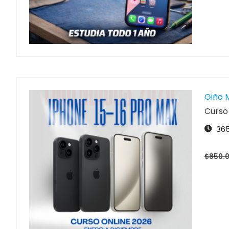
Giño 
Curso
365
$850.