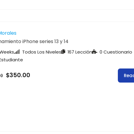
Morales
amiento iPhone series 13 y 14
 Weeks
Todos Los Niveles
167 Lección
0 Cuestionario
Estudiante
$350.00
Rea
00