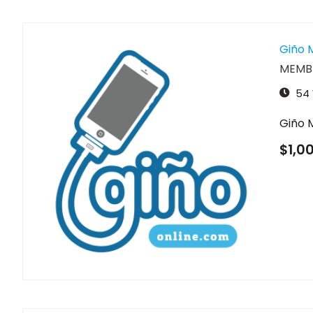
Giño 
MEMBR
54
Giño 
$1,0