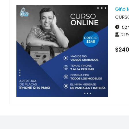
Giño 
CURS
52
21 
$240