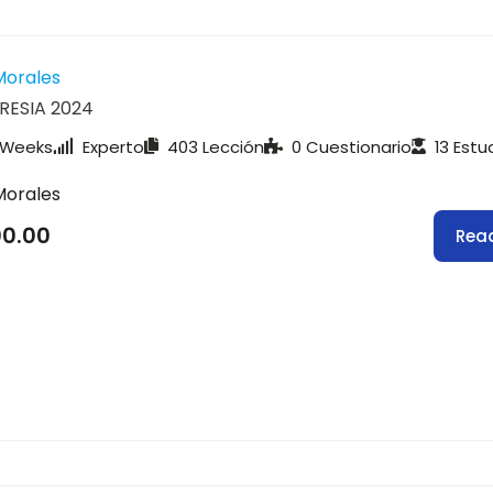
Morales
ESIA 2024
 Weeks
Experto
403 Lección
0 Cuestionario
13 Estu
Morales
00.00
Rea