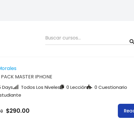
Morales
PACK MASTER IPHONE
 Days
Todos Los Niveles
0 Lección
0 Cuestionario
Estudiante
$290.00
Rea
00