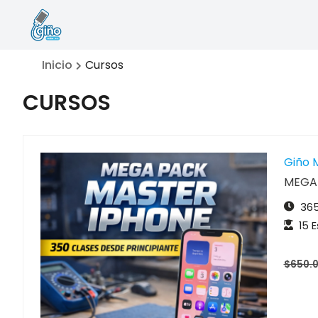
Saltar
al
contenido
CURSOS
Inicio
Cursos
ONLINE
CURSOS
Giño 
MEGA 
365
15 
$650.