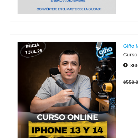
Giño 
Curso
365
$550.