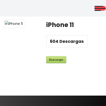
Saltar
al
contenido
CURSOS
ONLINE
iPhone 11
604
Descargas
admin
Descargar