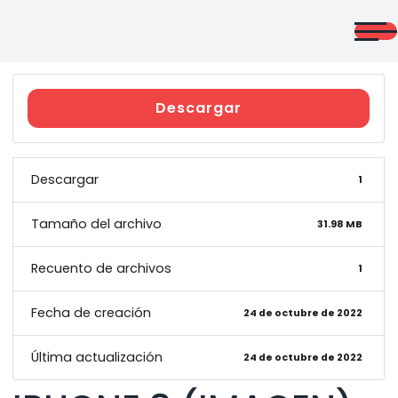
Saltar
al
contenido
CURSOS
ONLINE
Descargar
Descargar
1
Giño Morales
Tamaño del archivo
31.98 MB
Recuento de archivos
1
Fecha de creación
24 de octubre de 2022
Última actualización
24 de octubre de 2022