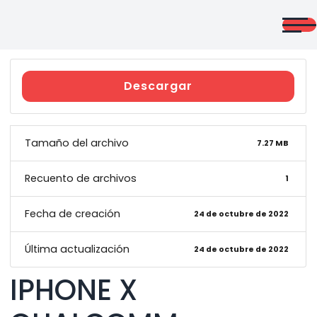
Saltar
al
contenido
CURSOS
ONLINE
Descargar
Tamaño del archivo
7.27 MB
Recuento de archivos
1
admin
Fecha de creación
24 de octubre de 2022
Última actualización
24 de octubre de 2022
IPHONE X